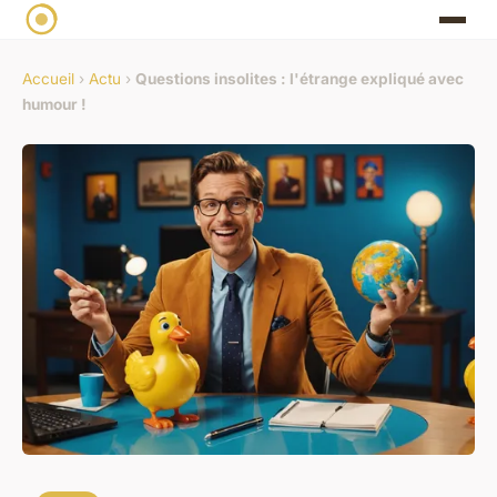
Accueil
›
Actu
›
Questions insolites : l'étrange expliqué avec
humour !