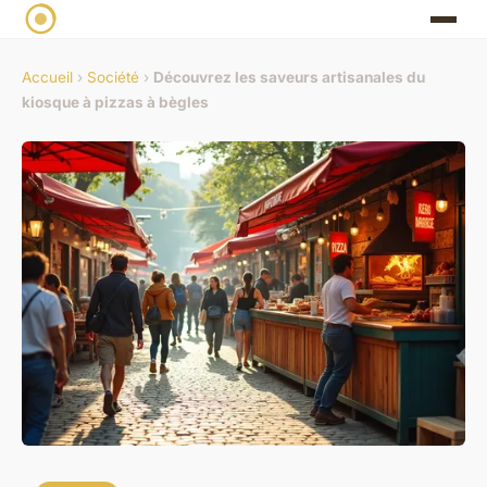
Accueil
›
Société
›
Découvrez les saveurs artisanales du
kiosque à pizzas à bègles