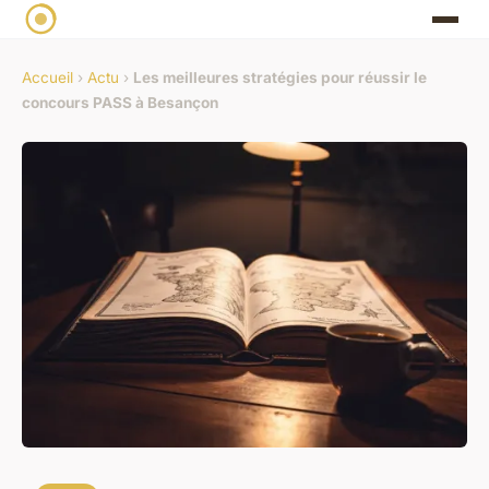
Accueil
›
Actu
›
Les meilleures stratégies pour réussir le
concours PASS à Besançon