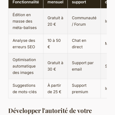
Fonctionnalité
mensuel
support
d’util
Édition en
Gratuit à
Communauté
masse des
Intuit
20 €
/ Forum
méta-balises
Analyse des
10 à 50
Chat en
Modé
erreurs SEO
€
direct
Optimisation
Gratuit à
Support par
automatique
Simp
30 €
email
des images
Suggestions
À partir
Support
Inter
de mots-clés
de 25 €
premium
Développer l'autorité de votre