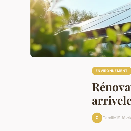
ENVIRONNEMENT
Rénovat
arrivel
C
Camille
19 févr