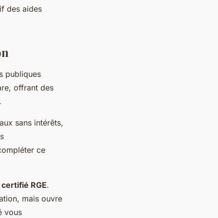
tif des aides
on
s publiques
are, offrant des
.
ux sans intérêts,
ns
compléter ce
l
certifié RGE
.
lation, mais ouvre
é vous