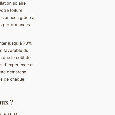
lation solaire
otre toiture.
res années grâce à
des performances
nter jusqu'à 70%
ion favorable du
s que le coût de
ns d'expérience et
ette démarche
tés de chaque
aux ?
là du prix,