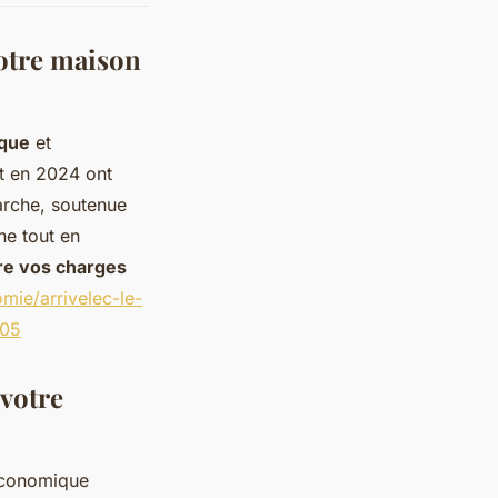
otre maison
ique
et
t en 2024 ont
arche, soutenue
ne tout en
re vos charges
mie/arrivelec-le-
205
 votre
 économique