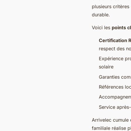
plusieurs critère
durable.
Voici les
points c
Certification
respect des n
Expérience pro
solaire
Garanties com
Références loca
Accompagnemen
Service après-
Arrivelec cumule 
familiale réalise 