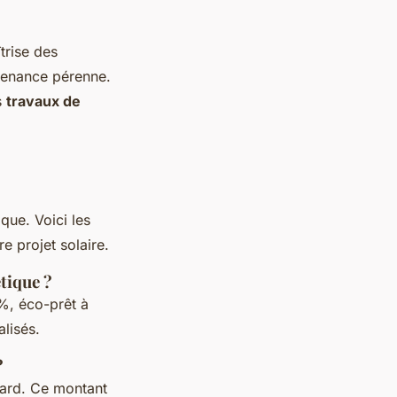
trise des
ntenance pérenne.
s
travaux de
que. Voici les
e projet solaire.
tique ?
%, éco-prêt à
alisés.
?
ndard. Ce montant