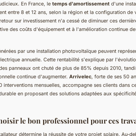
judicieux. En France, le
temps d'amortissement
d'une instal
nt entre 8 et 12 ans, selon la région et la configuration de v
retour sur investissement n'a cessé de diminuer ces derniè
cative des coûts d'équipement et à l'amélioration continue 
érées par une installation photovoltaïque peuvent représe
lectrique annuelle. Cette rentabilité s'explique par l'évolut
 des panneaux ont chuté de plus de 85% depuis 2010, tandi
itionnelle continue d'augmenter.
Arrivelec
, forte de ses 50 a
0 interventions mensuelles, accompagne ses clients dans c
durable en proposant des solutions adaptées aux spécifici
isir le bon professionnel pour ces trav
tallateur détermine la réussite de votre projet solaire. Au-de