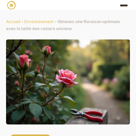
Accueil
›
Environnement
›
Obtenez une floraison optimale
avec la taille des rosiers anciens