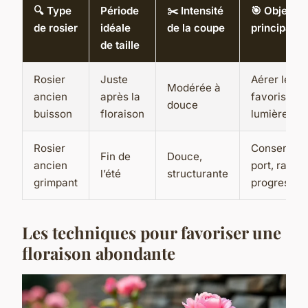
🔍 Type
Période
✂️ Intensité
🎯 Objectif
de rosier
idéale
de la coupe
principal
de taille
Rosier
Juste
Aérer le ce
Modérée à
ancien
après la
favoriser la
douce
buisson
floraison
lumière
Rosier
Conserver 
Fin de
Douce,
ancien
port, rajeun
l’été
structurante
grimpant
progressiv
Les techniques pour favoriser une
floraison abondante