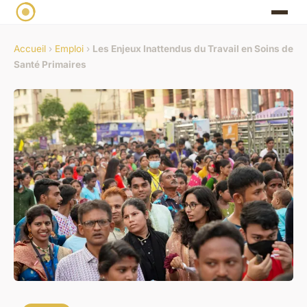
Accueil
›
Emploi
›
Les Enjeux Inattendus du Travail en Soins de
Santé Primaires