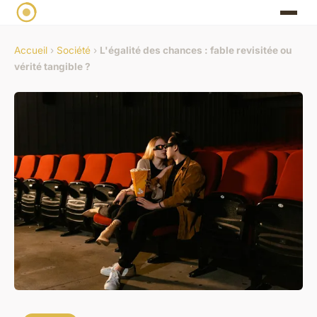
Accueil
›
Société
›
L'égalité des chances : fable revisitée ou
vérité tangible ?