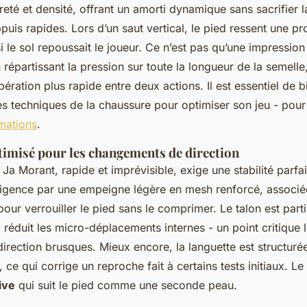
èreté et densité, offrant un amorti dynamique sans sacrifier 
uis rapides. Lors d’un saut vertical, le pied ressent une pr
e sol repoussait le joueur. Ce n’est pas qu’une impression -
répartissant la pression sur toute la longueur de la semelle
pération plus rapide entre deux actions. Il est essentiel de
ues techniques de la chaussure pour optimiser son jeu - pour
rmations
.
timisé pour les changements de direction
 Ja Morant, rapide et imprévisible, exige une stabilité parfai
xigence par une empeigne légère en mesh renforcé, associé
our verrouiller le pied sans le comprimer. Le talon est part
 réduit les micro-déplacements internes - un point critique 
rection brusques. Mieux encore, la languette est structurée
, ce qui corrige un reproche fait à certains tests initiaux. L
ive
qui suit le pied comme une seconde peau.