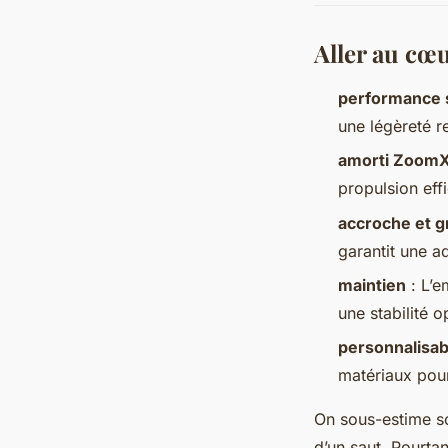
Aller au cœ
performance 
une légèreté r
amorti Zoom
propulsion eff
accroche et g
garantit une a
maintien
: L’e
une stabilité 
personnalisab
matériaux pour
On sous-estime so
d’un saut. Pourta