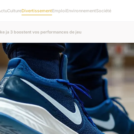
Actu
Culture
Divertissement
Emploi
Environnement
Société
e ja 3 boostent vos performances de jeu