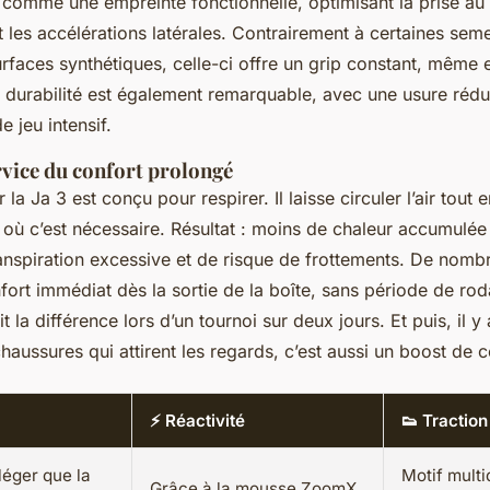
git comme une empreinte fonctionnelle, optimisant la prise au s
 les accélérations latérales. Contrairement à certaines semel
surfaces synthétiques, celle-ci offre un grip constant, même 
a durabilité est également remarquable, avec une usure réd
e jeu intensif.
rvice du confort prolongé
r la Ja 3 est conçu pour respirer. Il laisse circuler l’air tout
à où c’est nécessaire. Résultat : moins de chaleur accumulée
nspiration excessive et de risque de frottements. De nombre
fort immédiat dès la sortie de la boîte, sans période de rod
it la différence lors d’un tournoi sur deux jours. Et puis, il y 
haussures qui attirent les regards, c’est aussi un boost de 
⚡ Réactivité
👟 Traction
léger que la
Motif multi
Grâce à la mousse ZoomX