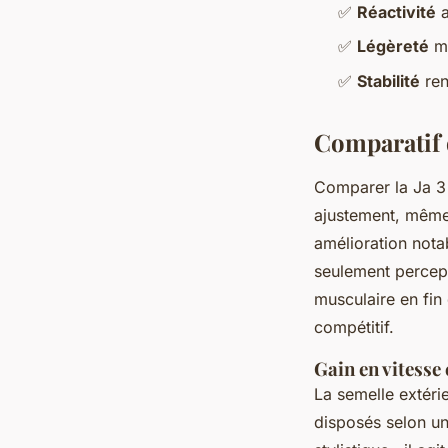
✅
Réactivité
a
✅
Légèreté
ma
✅
Stabilité
ren
Comparatif 
Comparer la Ja 3 
ajustement, même 
amélioration nota
seulement percepti
musculaire en fin
compétitif.
Gain en vitesse
La semelle extéri
disposés selon un