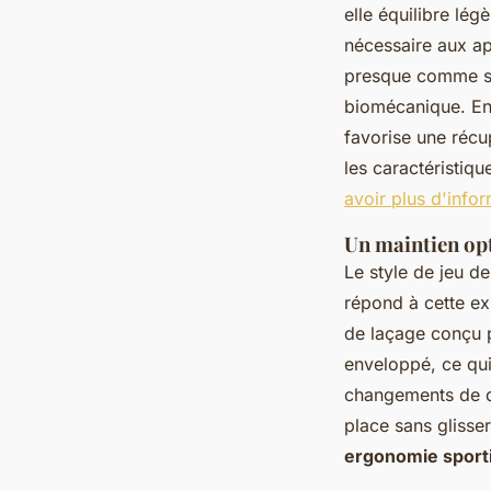
elle équilibre lég
nécessaire aux app
presque comme si l
biomécanique. En 
favorise une récu
les caractéristiq
avoir plus d'info
Un maintien op
Le style de jeu de
répond à cette e
de laçage conçu p
enveloppé, ce qui
changements de di
place sans glisser
ergonomie sport