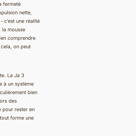
la fermeté
opulsion nette,
 c’est une réalité
, la mousse
 bien comprendre
 cela, on peut
te. La Ja 3
e à un système
iculièrement bien
lors des
 pour rester en
e tout forme une