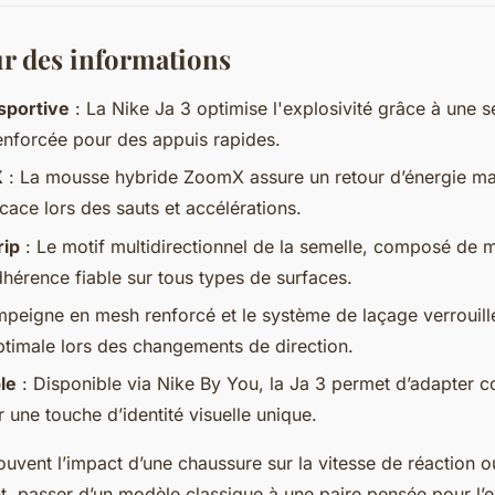
ur des informations
sportive
: La Nike Ja 3 optimise l'explosivité grâce à une s
enforcée pour des appuis rapides.
X
: La mousse hybride ZoomX assure un retour d’énergie ma
icace lors des sauts et accélérations.
rip
: Le motif multidirectionnel de la semelle, composé de m
dhérence fiable sur tous types de surfaces.
mpeigne en mesh renforcé et le système de laçage verrouill
optimale lors des changements de direction.
le
: Disponible via Nike By You, la Ja 3 permet d’adapter c
 une touche d’identité visuelle unique.
uvent l’impact d’une chaussure sur la vitesse de réaction o
nt, passer d’un modèle classique à une paire pensée pour l’e