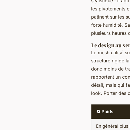
stylistique : il a
les pivotements et
patinent sur les 
forte humidité. S
plusieurs heures d
Le design au se
Le mesh utilisé su
structure rigide l
donc moins de tra
rapportent un con
détail, mais qui fa
look. Porter des c
🔄 Poids
En général plus 