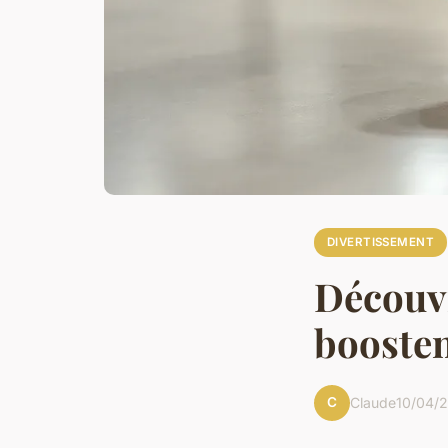
DIVERTISSEMENT
Découvr
boosten
C
Claude
10/04/