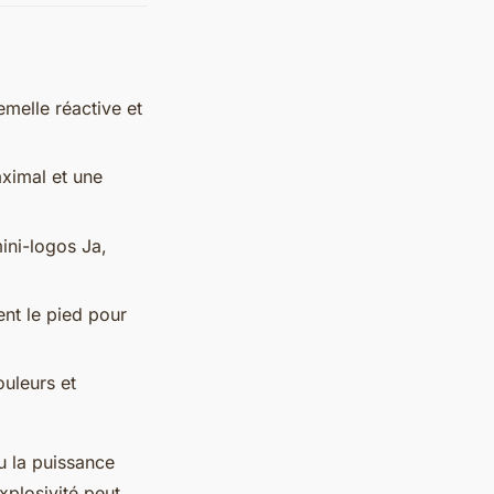
emelle réactive et
ximal et une
ini-logos Ja,
ent le pied pour
ouleurs et
u la puissance
xplosivité peut