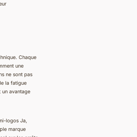
eur
echnique. Chaque
amment une
ins ne sont pas
e la fatigue
st un avantage
ni-logos Ja,
mple marque