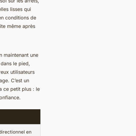
ol sur les arrêts,
les lisses qui
en conditions de
uite même après
 en maintenant une
 dans le pied,
ux utilisateurs
age. C’est un
a ce petit plus : le
confiance.
directionnel en