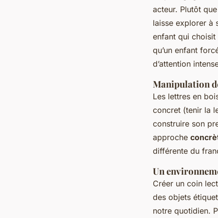
acteur. Plutôt qu
laisse explorer à
enfant qui choisi
qu’un enfant forcé
d’attention intens
Manipulation de
Les lettres en bo
concret (tenir la l
construire son pr
approche
concrèt
différente du fran
Un environneme
Créer un coin lec
des objets étiquet
notre quotidien. P