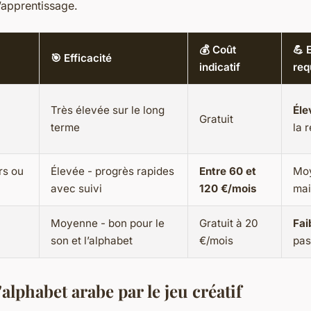
’apprentissage.
💰 Coût
💪 
🎯 Efficacité
indicatif
req
Très élevée sur le long
Éle
Gratuit
terme
la 
rs ou
Élevée - progrès rapides
Entre 60 et
Moy
avec suivi
120 €/mois
mai
Moyenne - bon pour le
Gratuit à 20
Fai
son et l’alphabet
€/mois
pas
alphabet arabe par le jeu créatif