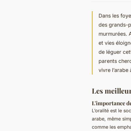
Dans les foye
des grands-pa
murmurées. A
et vies éloign
de léguer cet
parents cher
vivre l’arabe
Les meilleur
L'importance de
L’oralité est le s
arabe, même simple
comme les emphati