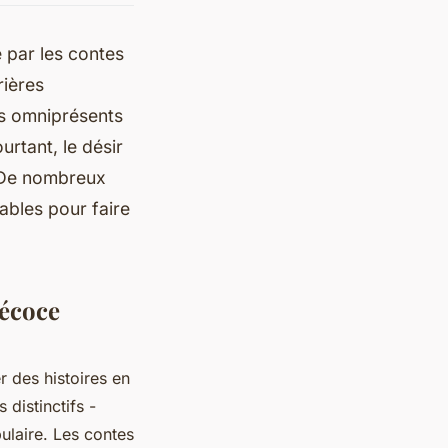
é par les contes
rières
ns omniprésents
urtant, le désir
. De nombreux
ables pour faire
récoce
er des histoires en
 distinctifs -
ulaire. Les contes