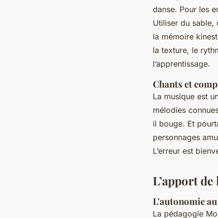
danse. Pour les en
Utiliser du sable,
la mémoire kinesthésique.
la texture, le ryt
l’apprentissage.
Chants et comp
La musique est u
mélodies connues a
il bouge. Et pourtant, il r
personnages amusa
L’erreur est bienv
L’apport de
L'autonomie au
La pédagogie Mont