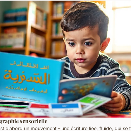
igraphie sensorielle
st d’abord un mouvement - une écriture liée, fluide, qui s