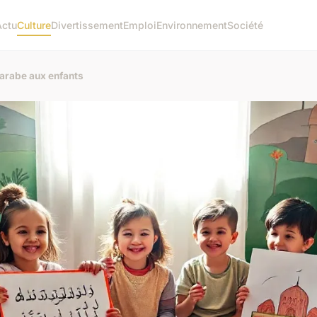
Actu
Culture
Divertissement
Emploi
Environnement
Société
'arabe aux enfants