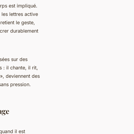
orps est impliqué.
les lettres active
ncrer durablement
sées sur des
il chante, il rit,
sans pression.
age
uand il est