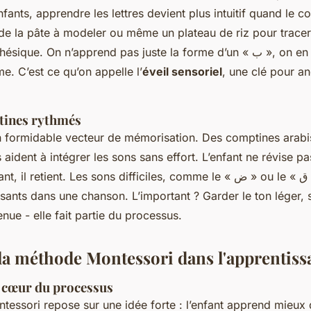
fants, apprendre les lettres devient plus intuitif quand le c
 de la pâte à modeler ou même un plateau de riz pour tracer 
 On n’apprend pas juste la forme d’un « ب », on en retient le geste,
hme. C’est ce qu’on appelle l’
éveil sensoriel
, une clé pour a
tines rythmés
n formidable vecteur de mémorisation. Des comptines arabi
ident à intégrer les sons sans effort. L’enfant ne révise pas : 
etient. Les sons difficiles, comme le « ض » ou le « ق », deviennent des
nts dans une chanson. L’important ? Garder le ton léger, 
enue - elle fait partie du processus.
 la méthode Montessori dans l'apprentiss
 cœur du processus
essori repose sur une idée forte : l’enfant apprend mieux q