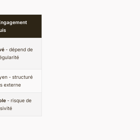
Engagement
uis
vé
- dépend de
régularité
en - structuré
s externe
ble
- risque de
sivité