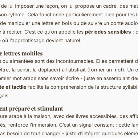
e de lui imposer une leçon, on lui propose un cadre, des mat
 son rythme. Cela fonctionne particulièrement bien pour les 
t de manipuler une lettre en bois ou de suivre un conte audi
 à réciter. C’est ce qu’on appelle les
périodes sensibles
: 
e où l’apprentissage devient naturel.
 lettres mobiles
is ou aimantées sont des incontournables. Elles permettent 
ettre, la sentir, la déplacer) à l’abstrait (former un mot). Un 
emier mot arabe sans savoir écrire - juste en assemblant de
e et tactile
facilite la compréhension de la structure syllabi
çais.
nt préparé et stimulant
ture arabe à la maison, avec des livres accessibles, des aff
és, renforce l’immersion. C’est un signal constant : cette lan
as besoin de tout changer - juste d’intégrer quelques élémen