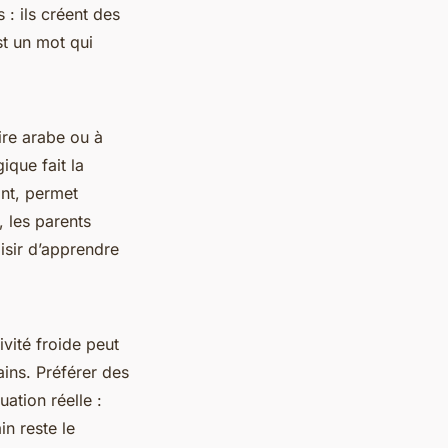
 : ils créent des
st un mot qui
ire arabe ou à
ique fait la
ant, permet
 les parents
aisir d’apprendre
vité froide peut
ains. Préférer des
uation réelle :
n reste le